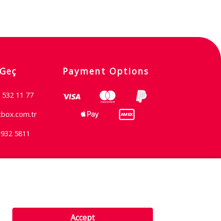
 Geç
Payment Options
 532 11 77
xbox.com.tr
 932 5811
Şartlar & Koşullar
Accept
Gizlilik İlkesi