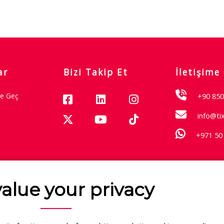
ar
Bizi Takip Et
İletişime
me Geç
+90 850
info@ti
+971 50
Garantisi
alue your privacy
Hakkımızda