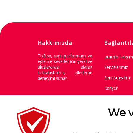
Hakkımızda
Bağlantıl
TixBox, canlı performans ve
Bizimle İletişi
eğlence severler için yerel ve
uluslararası olarak
Servislerimiz
kolaylaştırılmış biletleme
Seni Arayalım
deneyimi sunar.
Kariyer
Değişim / İade 
We v
Copyright © 2014-2026
.
Tüm Hakları Saklıdır